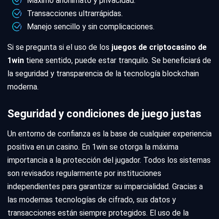
Máximo anonimato y privacidad.
Transacciones ultrarrápidas.
Manejo sencillo y sin complicaciones.
Si se pregunta si el uso de los
juegos de criptocasino de
1win
tiene sentido, puede estar tranquilo. Se beneficiará de
la seguridad y transparencia de la tecnología blockchain
moderna.
Seguridad y condiciones de juego justas
Un entorno de confianza es la base de cualquier experiencia
positiva en un casino. En 1win se otorga la máxima
importancia a la protección del jugador. Todos los sistemas
son revisados regularmente por instituciones
independientes para garantizar su imparcialidad. Gracias a
las modernas tecnologías de cifrado, sus datos y
transacciones están siempre protegidos. El uso de la