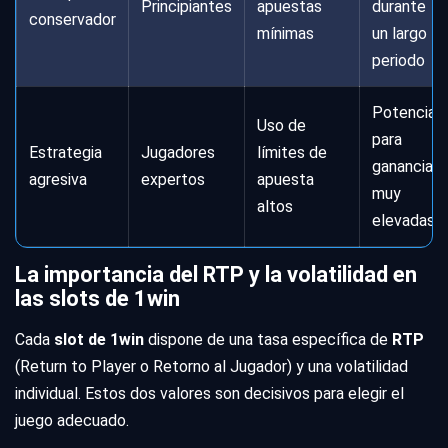
Principiantes
apuestas
durante
conservador
mínimas
un largo
periodo
Potencial
Uso de
para
Estrategia
Jugadores
límites de
ganancias
agresiva
expertos
apuesta
muy
altos
elevadas
La importancia del RTP y la volatilidad en
las slots de 1win
Cada
slot de 1win
dispone de una tasa específica de
RTP
(Return to Player o Retorno al Jugador) y una volatilidad
individual. Estos dos valores son decisivos para elegir el
juego adecuado.