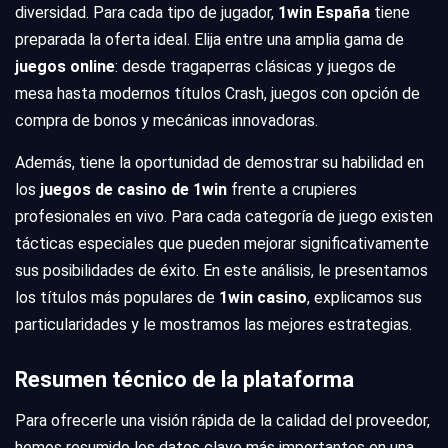
diversidad. Para cada tipo de jugador,
1win España
tiene
preparada la oferta ideal. Elija entre una amplia gama de
juegos online
: desde tragaperras clásicas y juegos de
mesa hasta modernos títulos Crash, juegos con opción de
compra de bonos y mecánicas innovadoras.
Además, tiene la oportunidad de demostrar su habilidad en
los
juegos de casino de 1win
frente a crupieres
profesionales en vivo. Para cada categoría de juego existen
tácticas especiales que pueden mejorar significativamente
sus posibilidades de éxito. En este análisis, le presentamos
los títulos más populares de
1win casino
, explicamos sus
particularidades y le mostramos las mejores estrategias.
Resumen técnico de la plataforma
Para ofrecerle una visión rápida de la calidad del proveedor,
hemos resumido los datos clave más importantes en una