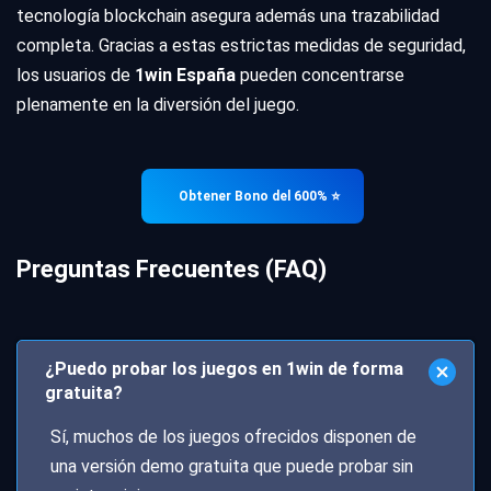
tecnología blockchain asegura además una trazabilidad
completa. Gracias a estas estrictas medidas de seguridad,
los usuarios de
1win España
pueden concentrarse
plenamente en la diversión del juego.
Obtener Bono del 600% ⭐️
Preguntas Frecuentes (FAQ)
¿Puedo probar los juegos en 1win de forma
gratuita?
Sí, muchos de los
juegos
ofrecidos disponen de
una versión demo gratuita que puede probar sin