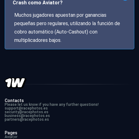
Crash como Aviator?
Muchos jugadores apuestan por ganancias
pequeñas pero regulares, utilizando la función de
cobro automático (Auto-Cashout) con
multiplicadores bajos.
Contacts
Please let us know if you have any further questions!
support@racephotos.es
security@racephotos.es
business@racephotos.es
partners@racephotos.es
Pages
Aviator