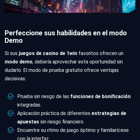
Perfeccione sus habilidades en el modo
Demo
Si sus
juegos de casino de 1win
favoritos ofrecen un
modo demo
, debería aprovechar esta oportunidad sin
dudarlo. El modo de prueba gratuito ofrece ventajas
decisivas:
Prueba sin riesgo de las
funciones de bonificación
integradas.
Aplicación práctica de diferentes
estrategias de
apuestas
sin riesgo financiero.
Encuentre su ritmo de juego óptimo y familiarícese
con la interfaz.