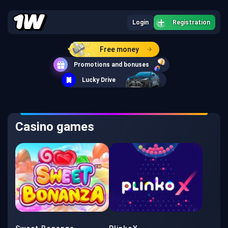
Login
Registration
Free money
Promotions and bonuses
Lucky Drive
Casino games