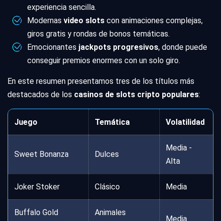
experiencia sencilla.
Modernas
video slots
con animaciones complejas,
giros gratis y rondas de bonos temáticas.
Emocionantes
jackpots progresivos
, donde puede
conseguir premios enormes con un solo giro.
En este resumen presentamos tres de los títulos más
destacados de los
casinos de slots cripto populares
:
Juego
Temática
Volatilidad
Media -
Sweet Bonanza
Dulces
Alta
Joker Stoker
Clásico
Media
Buffalo Gold
Animales
Media