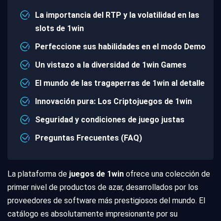
La importancia del RTP y la volatilidad en las
slots de 1win
Perfeccione sus habilidades en el modo Demo
Un vistazo a la diversidad de 1win Games
El mundo de las tragaperras de 1win al detalle
Innovación pura: Los Criptojuegos de 1win
Seguridad y condiciones de juego justas
Preguntas Frecuentes (FAQ)
La plataforma de
juegos de 1win
ofrece una colección de
primer nivel de productos de azar, desarrollados por los
proveedores de software más prestigiosos del mundo. El
catálogo es absolutamente impresionante por su